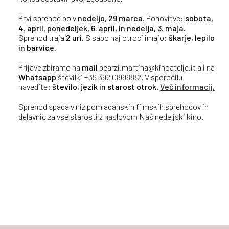
Prvi sprehod bo v
nedeljo, 29 marca
. Ponovitve:
sobota,
4. april, ponedeljek, 6. april, in nedelja, 3. maja
.
Sprehod traja
2 uri
. S sabo naj otroci imajo:
škarje, lepilo
in barvice.
Prijave zbiramo na
mail
bearzi.martina@kinoatelje.it ali na
Whatsapp
številki +39 392 0866882. V sporočilu
navedite:
število, jezik in starost otrok
.
Več informacij.
Sprehod spada v niz pomladanskih filmskih sprehodov in
delavnic za vse starosti z naslovom Naš nedeljski kino.