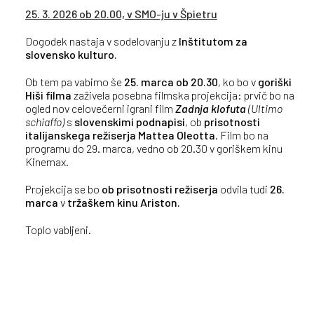
25. 3. 2026 ob 20.00, v SMO-ju v Špietru
Dogodek nastaja v sodelovanju z
Inštitutom za
slovensko kulturo.
Ob tem pa vabimo še
25. marca ob 20.30
, ko bo v
goriški
Hiši filma
zaživela posebna filmska projekcija: prvič bo na
ogled nov celovečerni igrani film
Zadnja klofuta
(Ultimo
schiaffo)
s
slovenskimi podnapisi
, ob
prisotnosti
italijanskega režiserja Mattea Oleotta
. Film bo na
programu do 29. marca, vedno ob 20.30 v goriškem kinu
Kinemax.
Projekcija se bo
ob prisotnosti režiserja
odvila tudi
26.
marca
v
tržaškem kinu Ariston.
Toplo vabljeni.