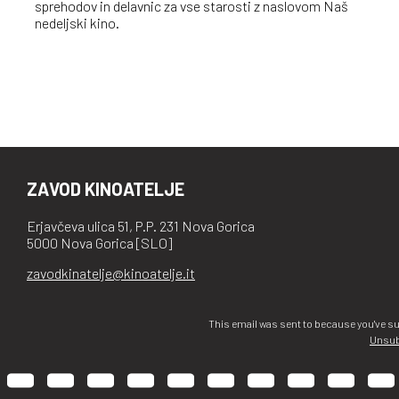
sprehodov in delavnic za vse starosti z naslovom Naš
nedeljski kino.
ZAVOD KINOATELJE
Erjavčeva ulica 51, P.P. 231 Nova Gorica
5000 Nova Gorica [SLO]
zavodkinatelje@kinoatelje.it
This email was sent to
because you've su
Unsub