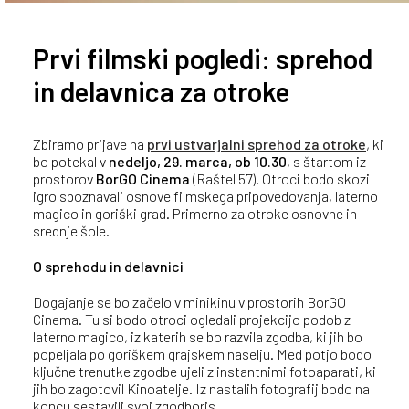
Prvi filmski pogledi: sprehod
in delavnica za otroke
Zbiramo prijave na
prvi ustvarjalni sprehod za otroke
, ki
bo potekal v
nedeljo, 29. marca, ob 10.30
, s štartom iz
prostorov
BorGO Cinema
(Raštel 57). Otroci bodo skozi
igro spoznavali osnove filmskega pripovedovanja, laterno
magico in goriški grad. Primerno za otroke osnovne in
srednje šole.
O sprehodu in delavnici
Dogajanje se bo začelo v minikinu v prostorih BorGO
Cinema. Tu si bodo otroci ogledali projekcijo podob z
laterno magico, iz katerih se bo razvila zgodba, ki jih bo
popeljala po goriškem grajskem naselju. Med potjo bodo
ključne trenutke zgodbe ujeli z instantnimi fotoaparati, ki
jih bo zagotovil Kinoatelje. Iz nastalih fotografij bodo na
koncu sestavili svoj zgodboris.