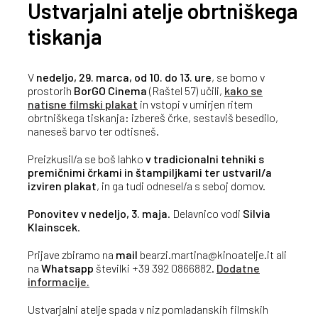
Ustvarjalni atelje obrtniškega
tiskanja
V
nedeljo, 29. marca, od 10. do 13. ure
, se bomo v
prostorih
BorGO Cinema
(Raštel 57) učili,
kako se
natisne filmski plakat
in vstopi v umirjen ritem
obrtniškega tiskanja: izbereš črke, sestaviš besedilo,
naneseš barvo ter odtisneš.
Preizkusil/a se boš lahko
v tradicionalni tehniki s
premičnimi črkami in štampiljkami ter ustvaril/a
izviren plakat
, in ga tudi odnesel/a s seboj domov.
Ponovitev v nedeljo, 3. maja
. Delavnico vodi
Silvia
Klainscek
.
Prijave zbiramo na
mail
bearzi.martina@kinoatelje.it ali
na
Whatsapp
številki +39 392 0866882.
Dodatne
informacije.
Ustvarjalni atelje spada v niz pomladanskih filmskih