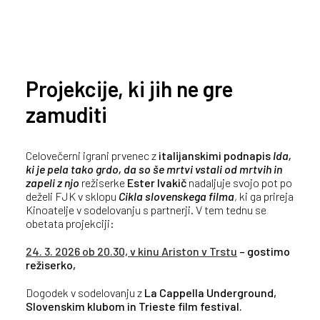
Projekcije, ki jih ne gre
zamuditi
Celovečerni igrani prvenec z
italijanskimi podnapis
Ida,
ki je pela tako grdo, da so še mrtvi vstali od mrtvih in
zapeli z njo
režiserke
Ester Ivakič
nadaljuje svojo pot po
deželi FJK v sklopu
Cikla slovenskega filma
, ki ga prireja
Kinoatelje v sodelovanju s partnerji. V tem tednu se
obetata projekciji:
24. 3. 2026 ob 20.30, v kinu Ariston v Trstu
– gostimo
režiserko,
Dogodek v sodelovanju z
La Cappella Underground,
Slovenskim klubom in Trieste film festival.